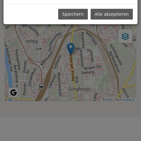
www.homes4you.at
Speichern
Alle akzeptieren
Leaflet
|
Tiles ©
basemap.at