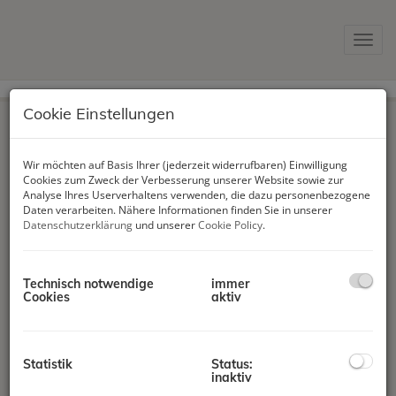
Navig
Cookie Einstellungen
Immobilien
Wir möchten auf Basis Ihrer (jederzeit widerrufbaren) Einwilligung
Cookies zum Zweck der Verbesserung unserer Website sowie zur
Analyse Ihres Userverhaltens verwenden, die dazu personenbezogene
Kontakt
Daten verarbeiten. Nähere Informationen finden Sie in unserer
Datenschutzerklärung
und unserer
Cookie Policy
.
Impressum
Datenschutzinformation
Technisch notwendige
immer
Cookies
aktiv
homes4you GmbH
Vogelweiderstraße 87
Statistik
Status:
5020 Salzburg
inaktiv
office@homes4you.at