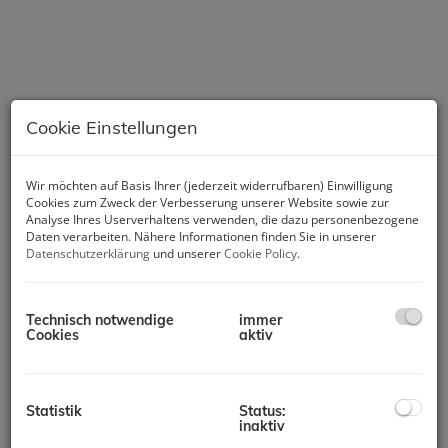
Cookie Einstellungen
Wir möchten auf Basis Ihrer (jederzeit widerrufbaren) Einwilligung
Cookies zum Zweck der Verbesserung unserer Website sowie zur
Analyse Ihres Userverhaltens verwenden, die dazu personenbezogene
Daten verarbeiten. Nähere Informationen finden Sie in unserer
Datenschutzerklärung
und unserer
Cookie Policy
.
Beschreibung
Technisch notwendige
immer
Die Lage
Cookies
aktiv
Oberalm verbindet die Vorzüge des ländlichen Wohnens mit
einer ausgezeichneten Infrastruktur. Einkaufsmöglichkeiten,
Ärzte, Apotheke, Gastronomie sowie öffentliche
Statistik
Status:
Verkehrsmittel befinden sich in unmittelbarer Nähe. Die Stadt
inaktiv
Salzburg und Hallein sind sowohl mit der Buslinie 160 als