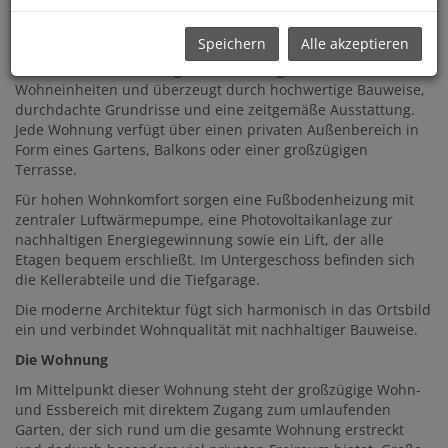
auch mit der S-Bahn und dem Auto rasch erreichbar.
Das Projekt
Speichern
Alle akzeptieren
Die moderne Wohnanlage umfasst lediglich acht
Wohneinheiten und überzeugt durch hochwertige Bauweise,
durchdachte Grundrisse und eine zeitgemäße Ausstattung.
Jede Wohnung verfügt über einen privaten Außenbereich in
Form eines Gartens, Balkons oder einer großzügigen
Terrasse.
Für hohen Wohnkomfort sorgen eine Fußbodenheizung mit
zentraler Luftwärmepumpe, eine Photovoltaikanlage zur
nachhaltigen Energiegewinnung sowie ein Lift, der alle
Etagen bequem erschließt. Im Untergeschoss befinden sich
die Kellerabteile und die Tiefgarage.
Die moderne Architektur fügt sich harmonisch in das Ortsbild
ein und verbindet Wohnqualität mit nachhaltiger Bauweise.
Die Wohnung
Im Mittelpunkt dieser Wohnung steht der großzügige Wohn-
und Essbereich mit direktem Zugang zum umlaufenden
Garten, der sich rund um die gesamte Wohnung erstreckt