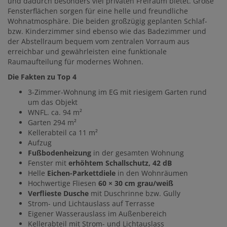
und dadurch besonders viel privaten Freiraum bietet. Große
Fensterflächen sorgen für eine helle und freundliche
Wohnatmosphäre. Die beiden großzügig geplanten Schlaf-
bzw. Kinderzimmer sind ebenso wie das Badezimmer und
der Abstellraum bequem vom zentralen Vorraum aus
erreichbar und gewährleisten eine funktionale
Raumaufteilung für modernes Wohnen.
Die Fakten zu Top 4
3-Zimmer-Wohnung im EG mit riesigem Garten rund
um das Objekt
WNFL. ca. 94 m²
Garten 294 m²
Kellerabteil ca 11 m²
Aufzug
Fußbodenheizung
in der gesamten Wohnung
Fenster mit
erhöhtem Schallschutz, 42 dB
Helle
Eichen-Parkettdiele
in den Wohnräumen
Hochwertige Fliesen
60 × 30 cm grau/weiß
Verflieste Dusche
mit Duschrinne bzw. Gully
Strom- und Lichtauslass auf Terrasse
Eigener Wasserauslass im Außenbereich
Kellerabteil mit Strom- und Lichtauslass