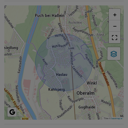
+
−
Tiles ©
basemap.at